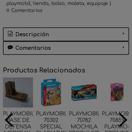
playmobil
tienda
bolso
maleta
equipaje
|
Comentarios
Descripción
Comentarios
Productos Relacionados
PLAYMOBIL
PLAYMOBIL
PLAYMOBIL
PLAYMOBI
BASE DE
70302
70782
70859
DEFENSA
SPECIAL
MOCHILA
PLAYMO-