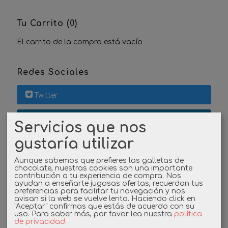
Tu Carrito (0)
El carrito de la compra está vacío
Redes Sociales
Twitter
Linkedin
Servicios que nos
gustaría utilizar
Instagram
Aunque sabemos que prefieres las galletas de
Facebook
chocolate, nuestras cookies son una importante
contribución a tu experiencia de compra. Nos
ayudan a enseñarte jugosas ofertas, recuerdan tus
preferencias para facilitar tu navegación y nos
avisan si la web se vuelve lenta. Haciendo click en
Cupones
"Aceptar" confirmas que estás de acuerdo con su
uso.
Para saber más, por favor lea nuestra
política
de privacidad
.
DESCUENTO BIENVENIDA