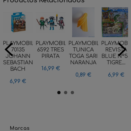
Productos Relacionados
PLAYMOBIL
PLAYMOBIL
PLAYMOBIL
PLAYMOBI
70135
6592 TRES
TUNICA
REVISTA
JOHANN
PIRATA
TOGA SARI
BLUE Nº55
SEBASTIAN
NARANJA
TIGRE...
16,99 €
BACH
0,89 €
6,99 €
6,99 €
Marcas