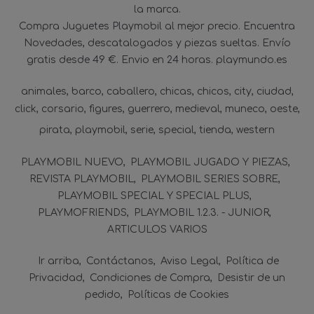
la marca.
Compra Juguetes Playmobil al mejor precio. Encuentra
Novedades, descatalogados y piezas sueltas. Envío
gratis desde 49 €. Envio en 24 horas. playmundo.es
animales
barco
caballero
chicas
chicos
city
ciudad
click
corsario
figures
guerrero
medieval
muneco
oeste
pirata
playmobil
serie
special
tienda
western
PLAYMOBIL NUEVO
PLAYMOBIL JUGADO Y PIEZAS
REVISTA PLAYMOBIL
PLAYMOBIL SERIES SOBRE
PLAYMOBIL SPECIAL Y SPECIAL PLUS
PLAYMOFRIENDS
PLAYMOBIL 1.2.3. - JUNIOR
ARTICULOS VARIOS
Ir arriba
Contáctanos
Aviso Legal
Política de
Privacidad
Condiciones de Compra
Desistir de un
pedido
Políticas de Cookies