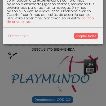
contribución a tu experiencia de compra. Nos
ayudan a enseñarte jugosas ofertas, recuerdan tus
preferencias para facilitar tu navegación y nos
Instagram
avisan si la web se vuelve lenta. Haciendo click en
"Aceptar" confirmas que estás de acuerdo con su
uso.
Para saber más, por favor lea nuestra
política
Facebook
de privacidad
.
Aceptar todas
Preferencias
Cupones
DESCUENTO BIENVENIDA
-3%