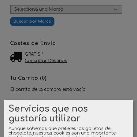
Costes de Envío
GRATIS *
Consultar Destinos
Tu Carrito (0)
El carrito de la compra está vacío
Servicios que nos
Redes Sociales
gustaría utilizar
Twitter
Aunque sabemos que prefieres las galletas de
chocolate, nuestras cookies son una importante
Linkedin