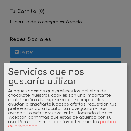
Tu Carrito (0)
El carrito de la compra está vacío
Redes Sociales
Twitter
Linkedin
Servicios que nos
gustaría utilizar
Instagram
Aunque sabemos que prefieres las galletas de
Facebook
chocolate, nuestras cookies son una importante
contribución a tu experiencia de compra. Nos
ayudan a enseñarte jugosas ofertas, recuerdan tus
preferencias para facilitar tu navegación y nos
avisan si la web se vuelve lenta. Haciendo click en
Cupones
"Aceptar" confirmas que estás de acuerdo con su
uso.
Para saber más, por favor lea nuestra
política
de privacidad
.
DESCUENTO BIENVENIDA