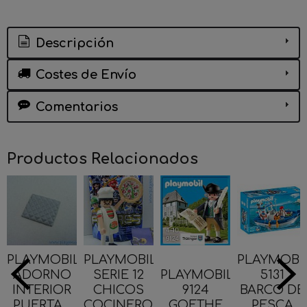
Descripción
Costes de Envío
Comentarios
Productos Relacionados
PLAYMOBIL
PLAYMOBIL
PLAYMOBI
ADORNO
SERIE 12
PLAYMOBIL
5131
INTERIOR
CHICOS
9124
BARCO DE
PUERTA...
COCINERO...
GOETHE
PESCA