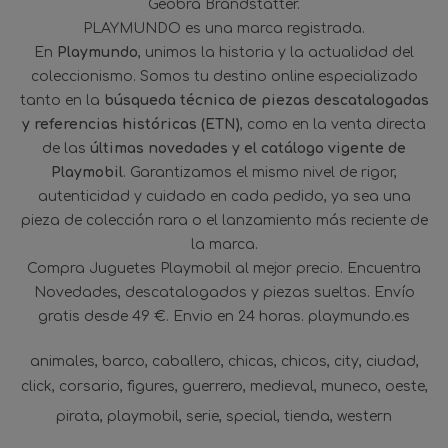
Geobra Brandstätter.
PLAYMUNDO es una marca registrada.
En
Playmundo
, unimos la historia y la actualidad del
coleccionismo. Somos tu destino online especializado
tanto en la
búsqueda técnica de piezas descatalogadas
y referencias históricas (ETN)
, como en la venta directa
de las
últimas novedades y el catálogo vigente de
Playmobil
. Garantizamos el mismo nivel de rigor,
autenticidad y cuidado en cada pedido, ya sea una
pieza de colección rara o el lanzamiento más reciente de
la marca.
Compra Juguetes Playmobil al mejor precio. Encuentra
Novedades, descatalogados y piezas sueltas. Envío
gratis desde 49 €. Envio en 24 horas. playmundo.es
animales
barco
caballero
chicas
chicos
city
ciudad
click
corsario
figures
guerrero
medieval
muneco
oeste
pirata
playmobil
serie
special
tienda
western