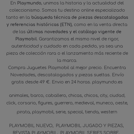
En
Playmundo
, unimos la historia y la actualidad del
coleccionismo. Somos tu destino online especializado
tanto en la
búsqueda técnica de piezas descatalogadas
y referencias históricas (ETN)
, como en la venta directa
de las
últimas novedades y el catálogo vigente de
Playmobil
. Garantizamos el mismo nivel de rigor,
autenticidad y cuidado en cada pedido, ya sea una
pieza de colección rara o el lanzamiento más reciente de
la marca.
Compra Juguetes Playmobil al mejor precio. Encuentra
Novedades, descatalogados y piezas sueltas. Envío
gratis desde 49 €. Envio en 24 horas. playmundo.es
animales
barco
caballero
chicas
chicos
city
ciudad
click
corsario
figures
guerrero
medieval
muneco
oeste
pirata
playmobil
serie
special
tienda
western
PLAYMOBIL NUEVO
PLAYMOBIL JUGADO Y PIEZAS
REVISTA PLAYMOBIL
PLAYMOBIL SERIES SOBRE