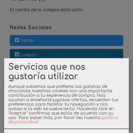
El carrito de la compra está vacío
Redes Sociales
Twitter
Linkedin
Servicios que nos
Instagram
gustaría utilizar
Facebook
Aunque sabemos que prefieres las galletas de
chocolate, nuestras cookies son una importante
contribución a tu experiencia de compra. Nos
ayudan a enseñarte jugosas ofertas, recuerdan tus
preferencias para facilitar tu navegación y nos
Cupones
avisan si la web se vuelve lenta. Haciendo click en
"Aceptar" confirmas que estás de acuerdo con su
uso.
Para saber más, por favor lea nuestra
política
DESCUENTO BIENVENIDA
de privacidad
.