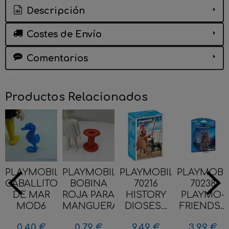
Descripción
Costes de Envío
Comentarios
Productos Relacionados
PLAYMOBIL
PLAYMOBIL
PLAYMOBIL
PLAYMOBI
CABALLITO
BOBINA
70216
70238
DE MAR
ROJA PARA
HISTORY
PLAYMO-
MOD6
MANGUERA...
DIOSES...
FRIENDS...
0,40 €
0,79 €
9,49 €
3,99 €