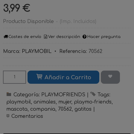
3,99 €
Producto Disponible
-
(Imp. Incluidos)
Costes de envío
Ver descripción
Hacer pregunta
Marca
:
PLAYMOBIL
•
Referencia
:
70562
Añadir a Carrito
Categoría:
PLAYMOFRIENDS
|
Tags:
playmobil
animales
mujer
playmo-friends
mascota
compania
70562
gatitos
|
Comentarios