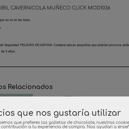
BIL CAVERNICOLA MUÑECO CLICK MOD1036
que se ve en las fotos.
o.
 de Seguridad:
PELIGRO DE ASFIXIA: Contiene piezas pequeñas que podrían provocar asfixia
 de 3 años.
os Relacionados
cios que nos gustaría utilizar
emos que prefieres las galletas de chocolate, nuestras cooki
 contribución a tu experiencia de compra. Nos ayudan a ense