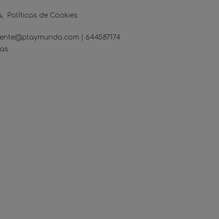
a
Políticas de Cookies
ncliente@playmundo.com |
644587174
ras