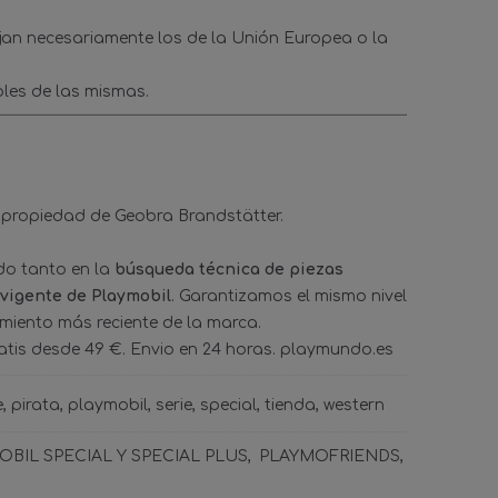
ejan necesariamente los de la Unión Europea o la
les de las mismas.
 propiedad de Geobra Brandstätter.
ado tanto en la
búsqueda técnica de piezas
 vigente de Playmobil
. Garantizamos el mismo nivel
amiento más reciente de la marca.
tis desde 49 €. Envio en 24 horas. playmundo.es
e
pirata
playmobil
serie
special
tienda
western
BIL SPECIAL Y SPECIAL PLUS
PLAYMOFRIENDS