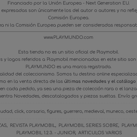
Financiado por la Unión Europea - Next Generation EU.
s expresadas son únicamente los del autor o autores y no refl
Comisión Europea.
ea ni la Comisión Europea pueden ser consideradas responsab
www.PLAYMUNDO.com
Esta tienda no es un sitio oficial de Playmobil.
 y logos referidos a Playmobil mencionadas en este sitio son
PLAYMUNDO es una marca registrada.
tualidad del coleccionismo. Somos tu destino online especializ
omo en la venta directa de las
últimas novedades y el catálogo
 en cada pedido, ya sea una pieza de colección rara o el lanz
uentra Novedades, descatalogados y piezas sueltas. Envío gra
iudad
click
corsario
figures
guerrero
medieval
muneco
oest
ZAS
REVISTA PLAYMOBIL
PLAYMOBIL SERIES SOBRE
PLAYMO
PLAYMOBIL 1.2.3. - JUNIOR
ARTICULOS VARIOS