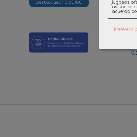
jugosas ofe
avisan si l
acuerdo co
Preferenci
PLAYMOB
SUJECCIO
0,