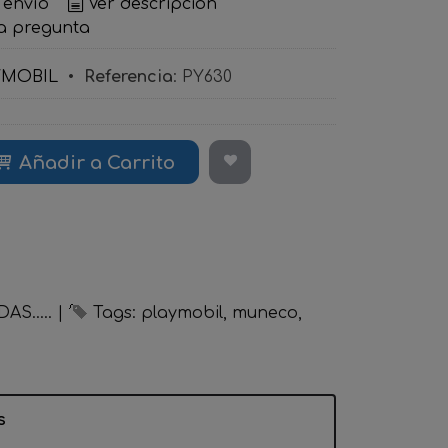
 envío
Ver descripción
a pregunta
YMOBIL
•
Referencia
:
PY630
Añadir a Carrito
S.....
|
Tags:
playmobil
muneco
s