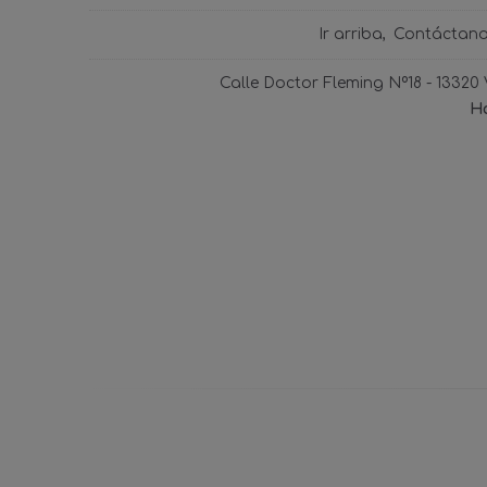
Ir arriba
Contáctan
Calle Doctor Fleming Nº18 - 13320
Ho