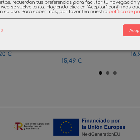
rtas, recuerdan tus preferencias para facilitar tu navegación 
a web se vuelve lenta. Haciendo click en "Aceptar" confirmas qu
n su uso.
Para saber más, por favor lea nuestra
política de p
Acept
as
IL SOPORTE
PLAYMOBIL 9543
PLAYMOBIL
N NEGRA...
CARRY CASE
PI
MALETIN...
20 €
16,
15,49 €