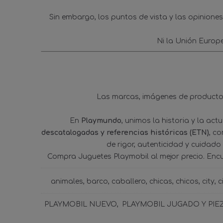
Sin embargo, los puntos de vista y las opinione
Ni la Unión Europ
Las marcas, imágenes de productos
En
Playmundo
, unimos la historia y la ac
descatalogadas y referencias históricas (ETN)
, c
de rigor, autenticidad y cuidado
Compra Juguetes Playmobil al mejor precio. Enc
animales
barco
caballero
chicas
chicos
city
c
PLAYMOBIL NUEVO
PLAYMOBIL JUGADO Y PIE