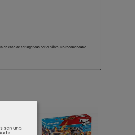
 en caso de ser ingeridas por el niño/a. No recomendable
es son una
ñarte