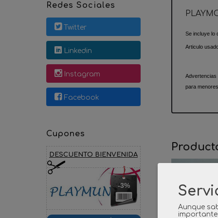
Redes Sociales
PLAYMO
Twitter
Se incluye lo 
Articulo usad
Linkedin
Instagram
Advertencias
para menores
Facebook
Cupones
Product
DESCUENTO BIENVENIDA
-3%
Servi
Aunque sab
importante