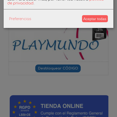
Cupones
de privacidad
.
DESCUENTO BIENVENIDA
Aceptar todas
Preferencias
-3%