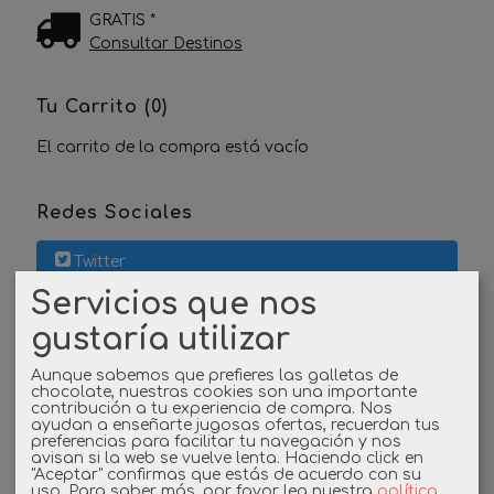
GRATIS *
Consultar Destinos
Tu Carrito (0)
El carrito de la compra está vacío
Redes Sociales
Twitter
Servicios que nos
Linkedin
gustaría utilizar
Instagram
Aunque sabemos que prefieres las galletas de
chocolate, nuestras cookies son una importante
contribución a tu experiencia de compra. Nos
Facebook
ayudan a enseñarte jugosas ofertas, recuerdan tus
preferencias para facilitar tu navegación y nos
avisan si la web se vuelve lenta. Haciendo click en
"Aceptar" confirmas que estás de acuerdo con su
uso.
Para saber más, por favor lea nuestra
política