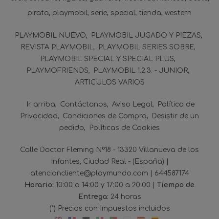
pirata
playmobil
serie
special
tienda
western
PLAYMOBIL NUEVO
PLAYMOBIL JUGADO Y PIEZAS
REVISTA PLAYMOBIL
PLAYMOBIL SERIES SOBRE
PLAYMOBIL SPECIAL Y SPECIAL PLUS
PLAYMOFRIENDS
PLAYMOBIL 1.2.3. - JUNIOR
ARTICULOS VARIOS
Ir arriba
Contáctanos
Aviso Legal
Política de
Privacidad
Condiciones de Compra
Desistir de un
pedido
Políticas de Cookies
Calle Doctor Fleming Nº18 - 13320 Villanueva de los
Infantes, Ciudad Real - (España) |
atencioncliente@playmundo.com |
644587174
Horario:
10:00 a 14:00 y 17:00 a 20:00 |
Tiempo de
Entrega:
24 horas
(*) Precios con Impuestos incluidos