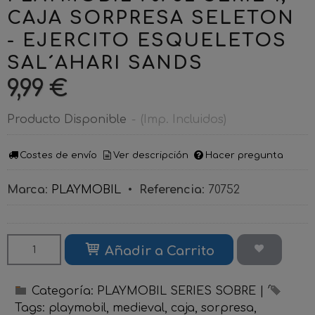
CAJA SORPRESA SELETON
- EJERCITO ESQUELETOS
SAL´AHARI SANDS
9,99 €
Producto Disponible
-
(Imp. Incluidos)
Costes de envío
Ver descripción
Hacer pregunta
Marca
:
PLAYMOBIL
•
Referencia
:
70752
Añadir a Carrito
Categoría:
PLAYMOBIL SERIES SOBRE
|
Tags:
playmobil
medieval
caja
sorpresa