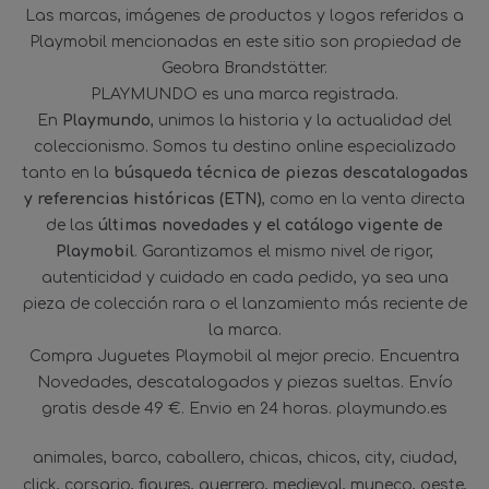
Las marcas, imágenes de productos y logos referidos a
Playmobil mencionadas en este sitio son propiedad de
Geobra Brandstätter.
PLAYMUNDO es una marca registrada.
En
Playmundo
, unimos la historia y la actualidad del
coleccionismo. Somos tu destino online especializado
tanto en la
búsqueda técnica de piezas descatalogadas
y referencias históricas (ETN)
, como en la venta directa
de las
últimas novedades y el catálogo vigente de
Playmobil
. Garantizamos el mismo nivel de rigor,
autenticidad y cuidado en cada pedido, ya sea una
pieza de colección rara o el lanzamiento más reciente de
la marca.
Compra Juguetes Playmobil al mejor precio. Encuentra
Novedades, descatalogados y piezas sueltas. Envío
gratis desde 49 €. Envio en 24 horas. playmundo.es
animales
barco
caballero
chicas
chicos
city
ciudad
click
corsario
figures
guerrero
medieval
muneco
oeste