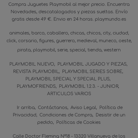
Compra Juguetes Playmobil al mejor precio. Encuentra
Novedades, descatalogados y piezas sueltas. Envío
gratis desde 49 €. Envio en 24 horas. playmundo.es
animales
barco
caballero
chicas
chicos
city
ciudad
click
corsario
figures
guerrero
medieval
muneco
oeste
pirata
playmobil
serie
special
tienda
western
PLAYMOBIL NUEVO
PLAYMOBIL JUGADO Y PIEZAS
REVISTA PLAYMOBIL
PLAYMOBIL SERIES SOBRE
PLAYMOBIL SPECIAL Y SPECIAL PLUS
PLAYMOFRIENDS
PLAYMOBIL 1.2.3. - JUNIOR
ARTICULOS VARIOS
Ir arriba
Contáctanos
Aviso Legal
Política de
Privacidad
Condiciones de Compra
Desistir de un
pedido
Políticas de Cookies
Calle Doctor Fleming Nº18 - 13320 Villanueva de los