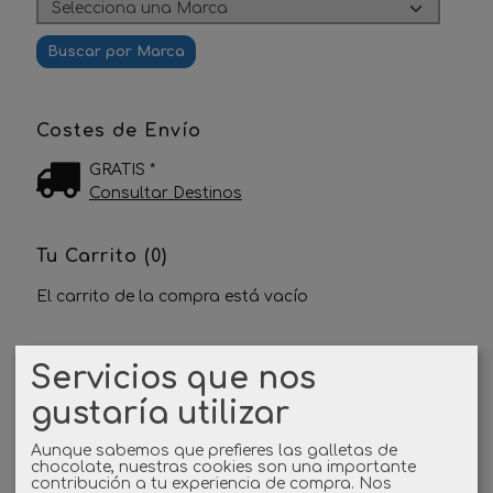
Costes de Envío
GRATIS *
Consultar Destinos
Tu Carrito (0)
El carrito de la compra está vacío
Redes Sociales
Servicios que nos
gustaría utilizar
Twitter
Aunque sabemos que prefieres las galletas de
Linkedin
chocolate, nuestras cookies son una importante
contribución a tu experiencia de compra. Nos