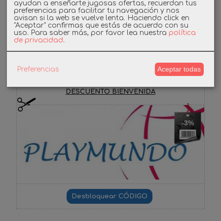
ayudan a enseñarte jugosas ofertas, recuerdan tus
Instagram
preferencias para facilitar tu navegación y nos
avisan si la web se vuelve lenta. Haciendo click en
"Aceptar" confirmas que estás de acuerdo con su
uso.
Para saber más, por favor lea nuestra
política
Facebook
de privacidad
.
Aceptar todas
Preferencias
Cupones
DESCUENTO BIENVENIDA
-3%