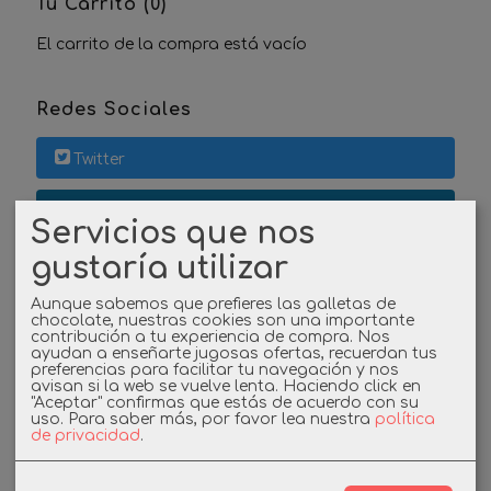
Tu Carrito (0)
El carrito de la compra está vacío
Redes Sociales
Twitter
Linkedin
Servicios que nos
gustaría utilizar
Instagram
Aunque sabemos que prefieres las galletas de
Facebook
chocolate, nuestras cookies son una importante
contribución a tu experiencia de compra. Nos
ayudan a enseñarte jugosas ofertas, recuerdan tus
preferencias para facilitar tu navegación y nos
avisan si la web se vuelve lenta. Haciendo click en
Cupones
"Aceptar" confirmas que estás de acuerdo con su
uso.
Para saber más, por favor lea nuestra
política
de privacidad
.
DESCUENTO BIENVENIDA