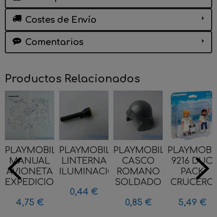
Costes de Envío
Comentarios
Productos Relacionados
PLAYMOBIL
PLAYMOBIL
PLAYMOBIL
PLAYMOBI
MANUAL
LINTERNA
CASCO
9216 DUO
AVIONETA
ILUMINACION...
ROMANO
PACK
EXPEDICION...
SOLDADO
CRUCERO
0,44 €
4,75 €
0,85 €
5,49 €