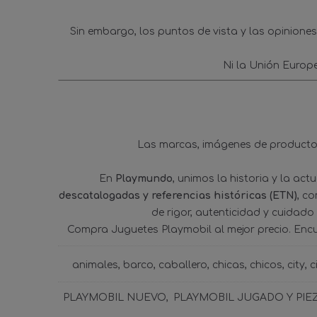
Sin embargo, los puntos de vista y las opinione
Ni la Unión Europ
Las marcas, imágenes de productos
En
Playmundo
, unimos la historia y la ac
descatalogadas y referencias históricas (ETN)
, c
de rigor, autenticidad y cuidado
Compra Juguetes Playmobil al mejor precio. Enc
animales
barco
caballero
chicas
chicos
city
c
PLAYMOBIL NUEVO
PLAYMOBIL JUGADO Y PIE