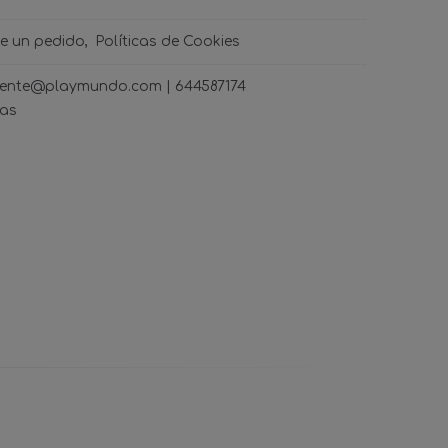
de un pedido
Políticas de Cookies
ncliente@playmundo.com |
644587174
ras