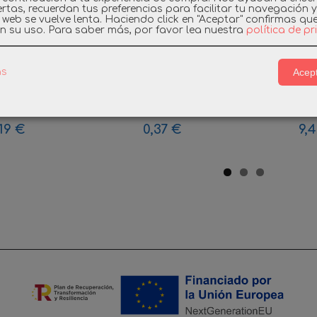
rtas, recuerdan tus preferencias para facilitar tu navegación 
a web se vuelve lenta. Haciendo click en "Aceptar" confirmas qu
n su uso.
Para saber más, por favor lea nuestra
política de p
Acept
as
IL WALKIE
PLAYMOBIL SYSTEM X
PLAYMOB
PARATOS...
ALTAVOZ ADORNO...
HISTORY 
,19 €
0,37 €
9,