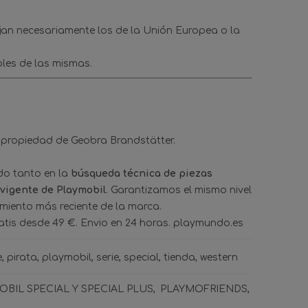
ejan necesariamente los de la Unión Europea o la
les de las mismas.
 propiedad de Geobra Brandstätter.
ado tanto en la
búsqueda técnica de piezas
 vigente de Playmobil
. Garantizamos el mismo nivel
amiento más reciente de la marca.
tis desde 49 €. Envio en 24 horas. playmundo.es
e
pirata
playmobil
serie
special
tienda
western
BIL SPECIAL Y SPECIAL PLUS
PLAYMOFRIENDS