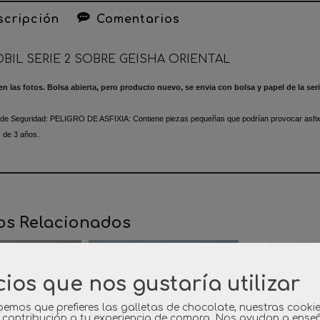
cripción
Comentarios
BIL SERIE 2 SOBRE GEISHA ORIENTAL
n las fotos. Bolsa abierta, pero producto nuevo, se envia con bolsa y papel de la seri
 de Seguridad:
PELIGRO DE ASFIXIA: Contiene piezas pequeñas que podrían provocar asfixia
 de 3 años.
os Relacionados
cios que nos gustaría utilizar
emos que prefieres las galletas de chocolate, nuestras cooki
 contribución a tu experiencia de compra. Nos ayudan a ense