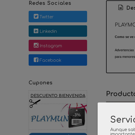
Redes Sociales
Des
Twitter
PLAYMO
Linkedin
Como se ve e
Instagram
Advertencias
para menores
Facebook
Cupones
Product
DESCUENTO BIENVENIDA
-3%
Servi
Aunque sab
importante