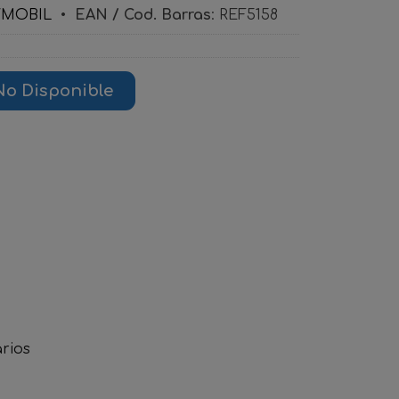
YMOBIL
•
EAN / Cod. Barras
:
REF5158
No Disponible
rios