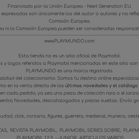
Financiado por la Unión Europea - Next Generation EU.
s expresadas son únicamente los del autor o autores y no refl
Comisión Europea.
ea ni la Comisión Europea pueden ser consideradas responsab
www.PLAYMUNDO.com
Esta tienda no es un sitio oficial de Playmobil.
 y logos referidos a Playmobil mencionadas en este sitio son
PLAYMUNDO es una marca registrada.
tualidad del coleccionismo. Somos tu destino online especializ
omo en la venta directa de las
últimas novedades y el catálogo
 en cada pedido, ya sea una pieza de colección rara o el lanz
uentra Novedades, descatalogados y piezas sueltas. Envío gra
iudad
click
corsario
figures
guerrero
medieval
muneco
oest
ZAS
REVISTA PLAYMOBIL
PLAYMOBIL SERIES SOBRE
PLAYMO
PLAYMOBIL 1.2.3. - JUNIOR
ARTICULOS VARIOS