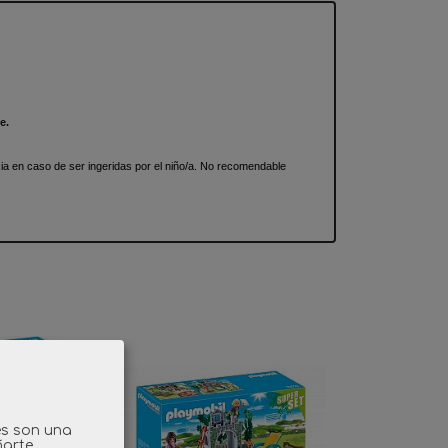
e.
 en caso de ser ingeridas por el niño/a. No recomendable
es son una
ñarte