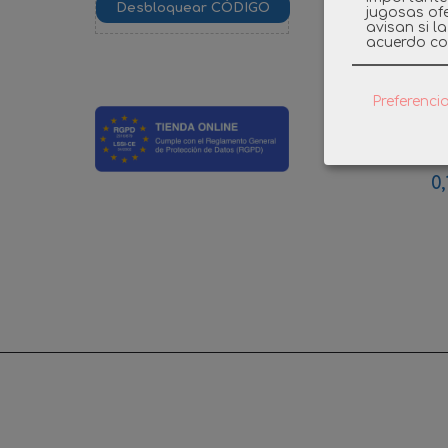
jugosas ofe
avisan si l
acuerdo co
Preferenci
PLAYMOB
TALKIE A
0