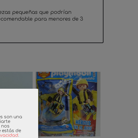
iezas pequeñas que podrían
 recomendable para menores de 3
es son una
ñarte
y nos
e estás de
rivacidad
.