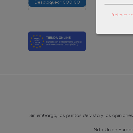
PLAYMO
COFRE
Preferenci
MEDI
1,
Sin embargo, los puntos de vista y las opinione
Ni la Unión Europ