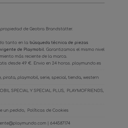
 propiedad de Geobra Brandstätter.
ado tanto en la
búsqueda técnica de piezas
 vigente de Playmobil
. Garantizamos el mismo nivel
amiento más reciente de la marca.
tis desde 49 €. Envio en 24 horas. playmundo.es
e
pirata
playmobil
serie
special
tienda
western
BIL SPECIAL Y SPECIAL PLUS
PLAYMOFRIENDS
de un pedido
Políticas de Cookies
ncliente@playmundo.com |
644587174