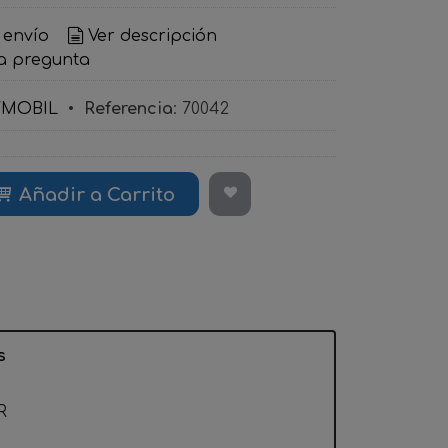
 envío
Ver descripción
a pregunta
YMOBIL
•
Referencia
:
70042
Añadir a Carrito
s
R