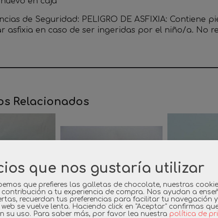
o nuevo en caja
ncias de Seguridad: PELIGRO DE ASFIXIA: Contiene p
r asfixia en caso de ser ingeridas por el niño/a. No
os Relacionados
cios que nos gustaría utilizar
emos que prefieres las galletas de chocolate, nuestras cooki
 contribución a tu experiencia de compra. Nos ayudan a ense
rtas, recuerdan tus preferencias para facilitar tu navegación 
a web se vuelve lenta. Haciendo click en "Aceptar" confirmas qu
n su uso.
Para saber más, por favor lea nuestra
política de p