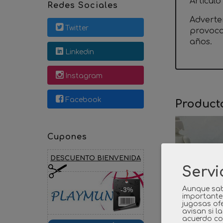
Articul
Redes Sociales
Adverte
Twitter
provoca
años.
Linkedin
Instagram
Facebook
Product
Cupones
DESCUENTO BIENVENIDA
Servi
Aunque sab
-3%
importante
jugosas ofe
avisan si l
acuerdo co