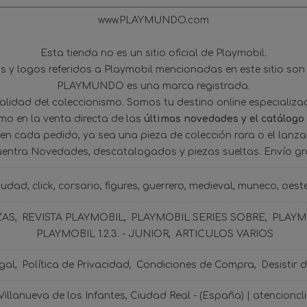
www.PLAYMUNDO.com
Esta tienda no es un sitio oficial de Playmobil.
 y logos referidos a Playmobil mencionadas en este sitio son
PLAYMUNDO es una marca registrada.
tualidad del coleccionismo. Somos tu destino online especializ
omo en la venta directa de las
últimas novedades y el catálogo
 en cada pedido, ya sea una pieza de colección rara o el lanz
uentra Novedades, descatalogados y piezas sueltas. Envío gra
iudad
click
corsario
figures
guerrero
medieval
muneco
oest
ZAS
REVISTA PLAYMOBIL
PLAYMOBIL SERIES SOBRE
PLAYMO
PLAYMOBIL 1.2.3. - JUNIOR
ARTICULOS VARIOS
gal
Política de Privacidad
Condiciones de Compra
Desistir 
 Villanueva de los Infantes, Ciudad Real - (España) | atencio