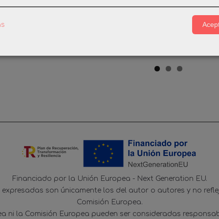
BIL BAUL
PLAYMOBIL PLUMA
PLAYMOBI
 PIRATA
ROJA MOD05
POLAI
Acept
as
EVAL...
0,55 €
1,
49 €
Financiado por la Unión Europea - Next Generation EU.
s expresadas son únicamente los del autor o autores y no refl
Comisión Europea.
ea ni la Comisión Europea pueden ser consideradas responsab