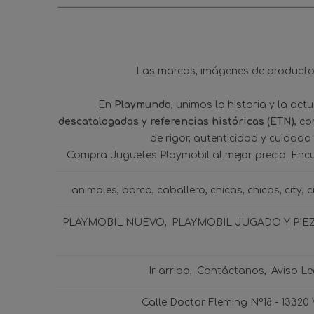
Las marcas, imágenes de productos
En
Playmundo
, unimos la historia y la ac
descatalogadas y referencias históricas (ETN)
, c
de rigor, autenticidad y cuidado
Compra Juguetes Playmobil al mejor precio. Enc
animales
barco
caballero
chicas
chicos
city
c
PLAYMOBIL NUEVO
PLAYMOBIL JUGADO Y PIE
Ir arriba
Contáctanos
Aviso Le
Calle Doctor Fleming Nº18 - 13320