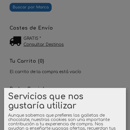
Costes de Envío
GRATIS *
Consultar Destinos
Tu Carrito (0)
El carrito de la compra está vacío
Redes Sociales
Servicios que nos
Twitter
gustaría utilizar
Aunque sabemos que prefieres las galletas de
Linkedin
chocolate, nuestras cookies son una importante
contribución a tu experiencia de compra. Nos
ayudan a enseñarte jugosas ofertas, recuerdan tus
Instagram