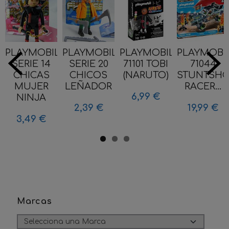
PLAYMOBIL
PLAYMOBIL
PLAYMOBIL
PLAYMOBI
SERIE 14
SERIE 20
71101 TOBI
71044
CHICAS
CHICOS
(NARUTO)
STUNTSH
MUJER
LEÑADOR
RACER...
6,99 €
NINJA
2,39 €
19,99 €
3,49 €
Marcas