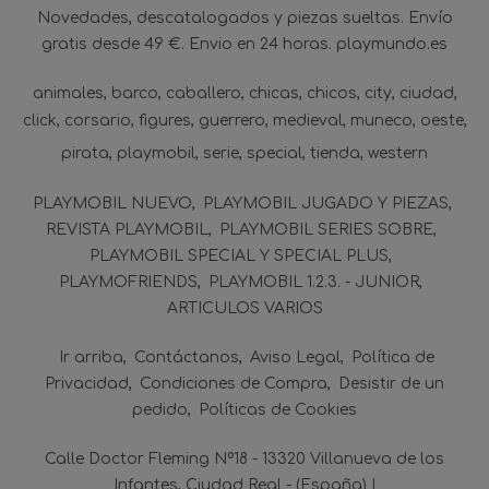
Novedades, descatalogados y piezas sueltas. Envío
gratis desde 49 €. Envio en 24 horas. playmundo.es
animales
barco
caballero
chicas
chicos
city
ciudad
click
corsario
figures
guerrero
medieval
muneco
oeste
pirata
playmobil
serie
special
tienda
western
PLAYMOBIL NUEVO
PLAYMOBIL JUGADO Y PIEZAS
REVISTA PLAYMOBIL
PLAYMOBIL SERIES SOBRE
PLAYMOBIL SPECIAL Y SPECIAL PLUS
PLAYMOFRIENDS
PLAYMOBIL 1.2.3. - JUNIOR
ARTICULOS VARIOS
Ir arriba
Contáctanos
Aviso Legal
Política de
Privacidad
Condiciones de Compra
Desistir de un
pedido
Políticas de Cookies
Calle Doctor Fleming Nº18 - 13320 Villanueva de los
Infantes, Ciudad Real - (España) |