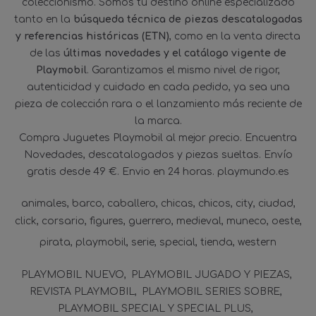
coleccionismo. Somos tu destino online especializado
tanto en la
búsqueda técnica de piezas descatalogadas
y referencias históricas (ETN)
, como en la venta directa
de las
últimas novedades y el catálogo vigente de
Playmobil
. Garantizamos el mismo nivel de rigor,
autenticidad y cuidado en cada pedido, ya sea una
pieza de colección rara o el lanzamiento más reciente de
la marca.
Compra Juguetes Playmobil al mejor precio. Encuentra
Novedades, descatalogados y piezas sueltas. Envío
gratis desde 49 €. Envio en 24 horas. playmundo.es
animales
barco
caballero
chicas
chicos
city
ciudad
click
corsario
figures
guerrero
medieval
muneco
oeste
pirata
playmobil
serie
special
tienda
western
PLAYMOBIL NUEVO
PLAYMOBIL JUGADO Y PIEZAS
REVISTA PLAYMOBIL
PLAYMOBIL SERIES SOBRE
PLAYMOBIL SPECIAL Y SPECIAL PLUS