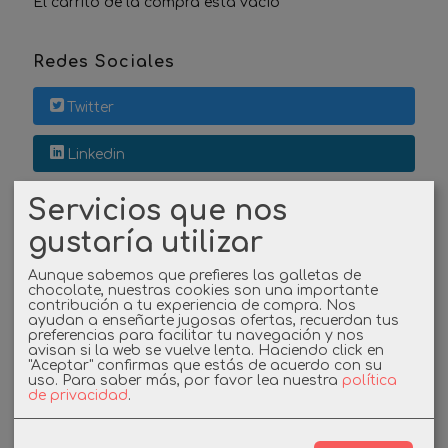
El carrito de la compra está vacío
Redes Sociales
Twitter
Linkedin
Instagram
Servicios que nos
gustaría utilizar
Facebook
Aunque sabemos que prefieres las galletas de
chocolate, nuestras cookies son una importante
contribución a tu experiencia de compra. Nos
ayudan a enseñarte jugosas ofertas, recuerdan tus
Cupones
preferencias para facilitar tu navegación y nos
avisan si la web se vuelve lenta. Haciendo click en
"Aceptar" confirmas que estás de acuerdo con su
DESCUENTO BIENVENIDA
uso.
Para saber más, por favor lea nuestra
política
de privacidad
.
-3%