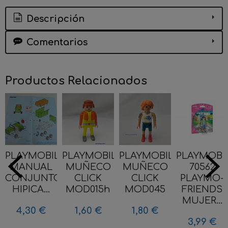
Descripción
Comentarios
Productos Relacionados
PLAYMOBIL
PLAYMOBIL
PLAYMOBIL
PLAYMOBI
MANUAL
MUÑECO
MUÑECO
70562
CONJUNTO
CLICK
CLICK
PLAYMO-
HIPICA...
MOD015h
MOD045
FRIENDS
MUJER...
4,30 €
1,60 €
1,80 €
3,99 €