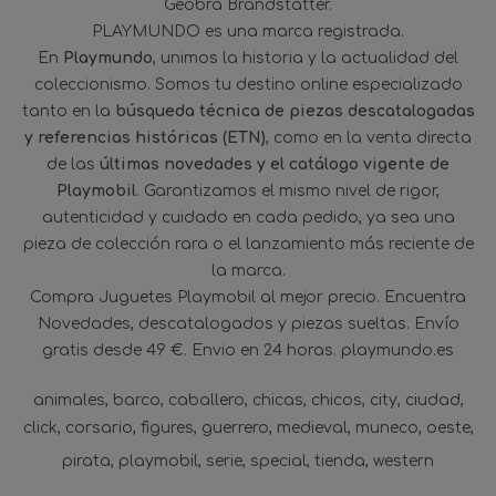
Geobra Brandstätter.
PLAYMUNDO es una marca registrada.
En
Playmundo
, unimos la historia y la actualidad del
coleccionismo. Somos tu destino online especializado
tanto en la
búsqueda técnica de piezas descatalogadas
y referencias históricas (ETN)
, como en la venta directa
de las
últimas novedades y el catálogo vigente de
Playmobil
. Garantizamos el mismo nivel de rigor,
autenticidad y cuidado en cada pedido, ya sea una
pieza de colección rara o el lanzamiento más reciente de
la marca.
Compra Juguetes Playmobil al mejor precio. Encuentra
Novedades, descatalogados y piezas sueltas. Envío
gratis desde 49 €. Envio en 24 horas. playmundo.es
animales
barco
caballero
chicas
chicos
city
ciudad
click
corsario
figures
guerrero
medieval
muneco
oeste
pirata
playmobil
serie
special
tienda
western