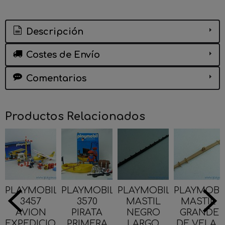
Descripción
Costes de Envío
Comentarios
Productos Relacionados
PLAYMOBIL
PLAYMOBIL
PLAYMOBIL
PLAYMOBI
3457
3570
MASTIL
MASTIL
AVION
PIRATA
NEGRO
GRANDE
EXPEDICION
PRIMERA
LARGO
DE VELA...