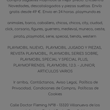
Compra Juguetes Playmobil al mejor precio. Encuentra
Novedades, descatalogados y piezas sueltas. Envío
gratis desde 49 €. Envio en 24 horas. playmundo.es
animales
barco
caballero
chicas
chicos
city
ciudad
click
corsario
figures
guerrero
medieval
muneco
oeste
pirata
playmobil
serie
special
tienda
western
PLAYMOBIL NUEVO
PLAYMOBIL JUGADO Y PIEZAS
REVISTA PLAYMOBIL
PLAYMOBIL SERIES SOBRE
PLAYMOBIL SPECIAL Y SPECIAL PLUS
PLAYMOFRIENDS
PLAYMOBIL 1.2.3. - JUNIOR
ARTICULOS VARIOS
Ir arriba
Contáctanos
Aviso Legal
Política de
Privacidad
Condiciones de Compra
Políticas de
Cookies
Calle Doctor Fleming Nº18 - 13320 Villanueva de los