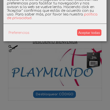
Instagram
preferencias para facilitar tu navegación y nos
avisan si la web se vuelve lenta. Haciendo click en
"Aceptar" confirmas que estás de acuerdo con su
Facebook
uso.
Para saber más, por favor lea nuestra
política
de privacidad
.
Cupones
Aceptar todas
Preferencias
DESCUENTO BIENVENIDA
-3%