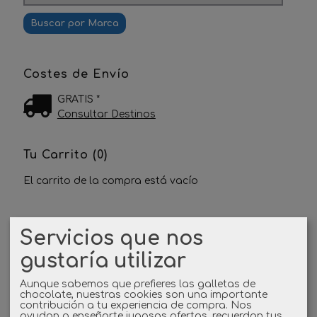
Costes de Envío
GRATIS *
Consultar Destinos
Tu Carrito (0)
El carrito de la compra está vacío
Redes Sociales
Servicios que nos
Twitter
gustaría utilizar
Aunque sabemos que prefieres las galletas de
Linkedin
chocolate, nuestras cookies son una importante
contribución a tu experiencia de compra. Nos
ayudan a enseñarte jugosas ofertas, recuerdan tus