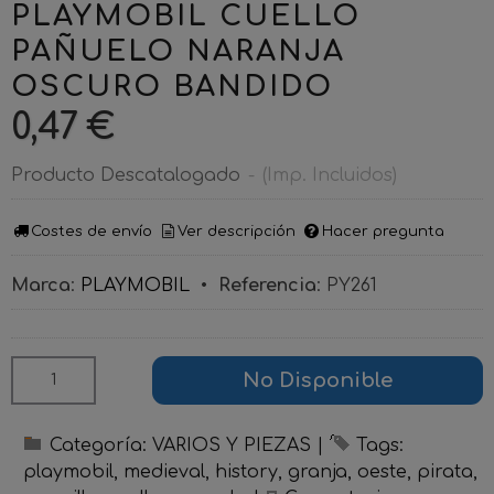
PLAYMOBIL CUELLO
PAÑUELO NARANJA
OSCURO BANDIDO
0,47 €
Producto Descatalogado
-
(Imp. Incluidos)
Costes de envío
Ver descripción
Hacer pregunta
Marca
:
PLAYMOBIL
•
Referencia
:
PY261
No Disponible
Categoría:
VARIOS Y PIEZAS
|
Tags:
playmobil
medieval
history
granja
oeste
pirata