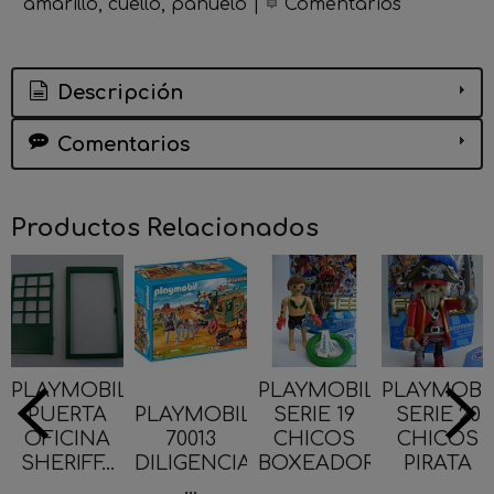
amarillo
cuello
panuelo
|
Comentarios
Descripción
Comentarios
Productos Relacionados
PLAYMOBIL
PLAYMOBIL
PLAYMOBI
PUERTA
PLAYMOBIL
SERIE 19
SERIE 20
OFICINA
70013
CHICOS
CHICOS
SHERIFF...
DILIGENCIA
BOXEADOR
PIRATA
...