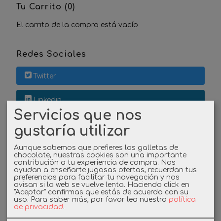
Tu Carrito (0)
El carrito de la compra está vacío
Redes Sociales
Twitter
Linkedin
Servicios que nos
Instagram
gustaría utilizar
Facebook
Aunque sabemos que prefieres las galletas de
chocolate, nuestras cookies son una importante
contribución a tu experiencia de compra. Nos
ayudan a enseñarte jugosas ofertas, recuerdan tus
preferencias para facilitar tu navegación y nos
Cupones
avisan si la web se vuelve lenta. Haciendo click en
"Aceptar" confirmas que estás de acuerdo con su
uso.
Para saber más, por favor lea nuestra
política
DESCUENTO BIENVENIDA
de privacidad
.