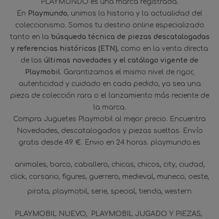
PLAYMUNDO es una marca registrada.
En
Playmundo
, unimos la historia y la actualidad del
coleccionismo. Somos tu destino online especializado
tanto en la
búsqueda técnica de piezas descatalogadas
y referencias históricas (ETN)
, como en la venta directa
de las
últimas novedades y el catálogo vigente de
Playmobil
. Garantizamos el mismo nivel de rigor,
autenticidad y cuidado en cada pedido, ya sea una
pieza de colección rara o el lanzamiento más reciente de
la marca.
Compra Juguetes Playmobil al mejor precio. Encuentra
Novedades, descatalogados y piezas sueltas. Envío
gratis desde 49 €. Envio en 24 horas. playmundo.es
animales
barco
caballero
chicas
chicos
city
ciudad
click
corsario
figures
guerrero
medieval
muneco
oeste
pirata
playmobil
serie
special
tienda
western
PLAYMOBIL NUEVO
PLAYMOBIL JUGADO Y PIEZAS