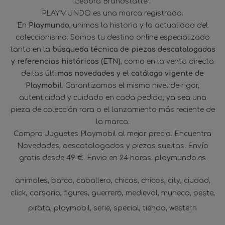
Geobra Brandstätter.
PLAYMUNDO es una marca registrada.
En
Playmundo
, unimos la historia y la actualidad del
coleccionismo. Somos tu destino online especializado
tanto en la
búsqueda técnica de piezas descatalogadas
y referencias históricas (ETN)
, como en la venta directa
de las
últimas novedades y el catálogo vigente de
Playmobil
. Garantizamos el mismo nivel de rigor,
autenticidad y cuidado en cada pedido, ya sea una
pieza de colección rara o el lanzamiento más reciente de
la marca.
Compra Juguetes Playmobil al mejor precio. Encuentra
Novedades, descatalogados y piezas sueltas. Envío
gratis desde 49 €. Envio en 24 horas. playmundo.es
animales
barco
caballero
chicas
chicos
city
ciudad
click
corsario
figures
guerrero
medieval
muneco
oeste
pirata
playmobil
serie
special
tienda
western