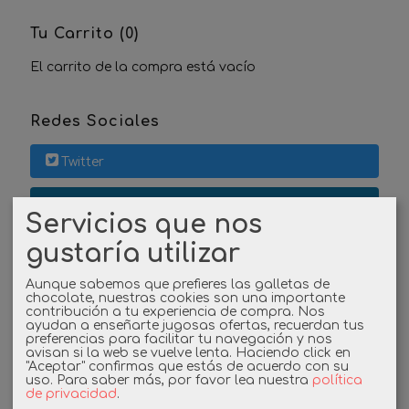
Tu Carrito (0)
El carrito de la compra está vacío
Redes Sociales
Twitter
Linkedin
Servicios que nos
gustaría utilizar
Instagram
Aunque sabemos que prefieres las galletas de
Facebook
chocolate, nuestras cookies son una importante
contribución a tu experiencia de compra. Nos
ayudan a enseñarte jugosas ofertas, recuerdan tus
preferencias para facilitar tu navegación y nos
avisan si la web se vuelve lenta. Haciendo click en
Cupones
"Aceptar" confirmas que estás de acuerdo con su
uso.
Para saber más, por favor lea nuestra
política
de privacidad
.
DESCUENTO BIENVENIDA