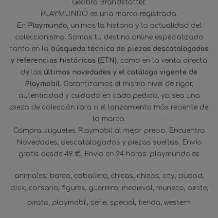
Geobra Brandstätter.
PLAYMUNDO es una marca registrada.
En
Playmundo
, unimos la historia y la actualidad del
coleccionismo. Somos tu destino online especializado
tanto en la
búsqueda técnica de piezas descatalogadas
y referencias históricas (ETN)
, como en la venta directa
de las
últimas novedades y el catálogo vigente de
Playmobil
. Garantizamos el mismo nivel de rigor,
autenticidad y cuidado en cada pedido, ya sea una
pieza de colección rara o el lanzamiento más reciente de
la marca.
Compra Juguetes Playmobil al mejor precio. Encuentra
Novedades, descatalogados y piezas sueltas. Envío
gratis desde 49 €. Envio en 24 horas. playmundo.es
animales
barco
caballero
chicas
chicos
city
ciudad
click
corsario
figures
guerrero
medieval
muneco
oeste
pirata
playmobil
serie
special
tienda
western