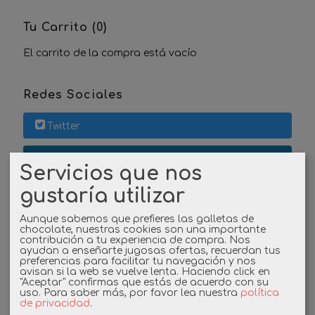
Tu Carrito (0)
El carrito de la compra está vacío
Redes Sociales
Twitter
Linkedin
Servicios que nos
gustaría utilizar
Instagram
Aunque sabemos que prefieres las galletas de
Facebook
chocolate, nuestras cookies son una importante
contribución a tu experiencia de compra. Nos
ayudan a enseñarte jugosas ofertas, recuerdan tus
preferencias para facilitar tu navegación y nos
avisan si la web se vuelve lenta. Haciendo click en
Cupones
"Aceptar" confirmas que estás de acuerdo con su
uso.
Para saber más, por favor lea nuestra
política
de privacidad
.
DESCUENTO BIENVENIDA