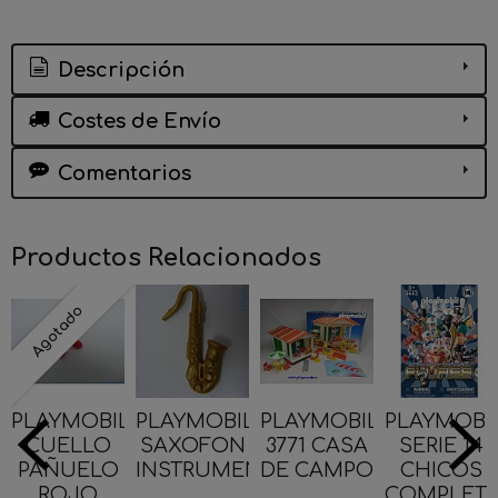
Descripción
Costes de Envío
Comentarios
Productos Relacionados
Agotado
PLAYMOBIL
PLAYMOBIL
PLAYMOBIL
PLAYMOBI
CUELLO
SAXOFON
3771 CASA
SERIE 14
PAÑUELO
INSTRUMENTOS...
DE CAMPO
CHICOS
ROJO
...
COMPLETA.