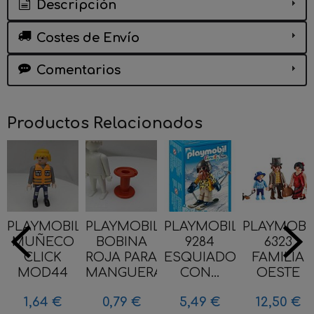
Descripción
Costes de Envío
Comentarios
Productos Relacionados
PLAYMOBIL
PLAYMOBIL
PLAYMOBIL
PLAYMOBI
MUÑECO
BOBINA
9284
6323
CLICK
ROJA PARA
ESQUIADOR
FAMILIA
MOD44
MANGUERA...
CON...
OESTE
1,64 €
0,79 €
5,49 €
12,50 €