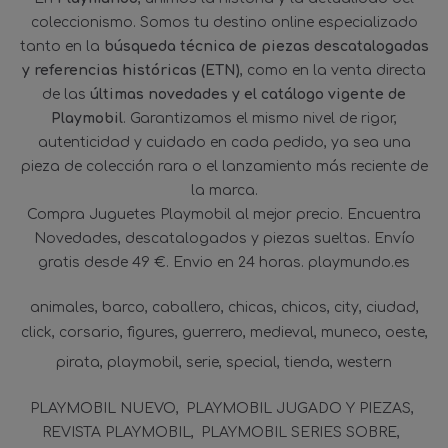
coleccionismo. Somos tu destino online especializado
tanto en la
búsqueda técnica de piezas descatalogadas
y referencias históricas (ETN)
, como en la venta directa
de las
últimas novedades y el catálogo vigente de
Playmobil
. Garantizamos el mismo nivel de rigor,
autenticidad y cuidado en cada pedido, ya sea una
pieza de colección rara o el lanzamiento más reciente de
la marca.
Compra Juguetes Playmobil al mejor precio. Encuentra
Novedades, descatalogados y piezas sueltas. Envío
gratis desde 49 €. Envio en 24 horas. playmundo.es
animales
barco
caballero
chicas
chicos
city
ciudad
click
corsario
figures
guerrero
medieval
muneco
oeste
pirata
playmobil
serie
special
tienda
western
PLAYMOBIL NUEVO
PLAYMOBIL JUGADO Y PIEZAS
REVISTA PLAYMOBIL
PLAYMOBIL SERIES SOBRE