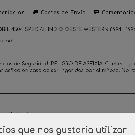
cripción
Costes de Envío
Comentario
IL 4504 SPECIAL INDIO OESTE WESTERN (1994 - 1996
 usado.
ncias de Seguridad: PELIGRO DE ASFIXIA: Contiene p
r asfixia en caso de ser ingeridas por el niño/a. No
os Relacionados
cios que nos gustaría utilizar