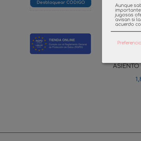
Aunque sab
importante
jugosas ofe
avisan si l
acuerdo co
Preferenci
PLAYMO
ASIENTO C
1