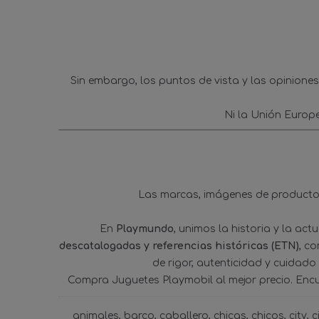
Sin embargo, los puntos de vista y las opinione
Ni la Unión Europ
Las marcas, imágenes de productos
En
Playmundo
, unimos la historia y la ac
descatalogadas y referencias históricas (ETN)
, c
de rigor, autenticidad y cuidado
Compra Juguetes Playmobil al mejor precio. Enc
animales
barco
caballero
chicas
chicos
city
c