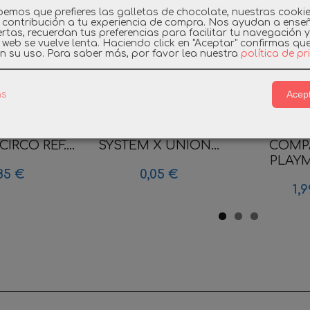
emos que prefieres las galletas de chocolate, nuestras cooki
 contribución a tu experiencia de compra. Nos ayudan a ense
rtas, recuerdan tus preferencias para facilitar tu navegación 
a web se vuelve lenta. Haciendo click en "Aceptar" confirmas qu
n su uso.
Para saber más, por favor lea nuestra
política de p
Acept
as
BIL PIEZA
PLAYMOBIL PIEZA
3DM 
IRCO REF....
SYSTEM X UNION...
COMP
PLAYM
,85 €
0,05 €
1,