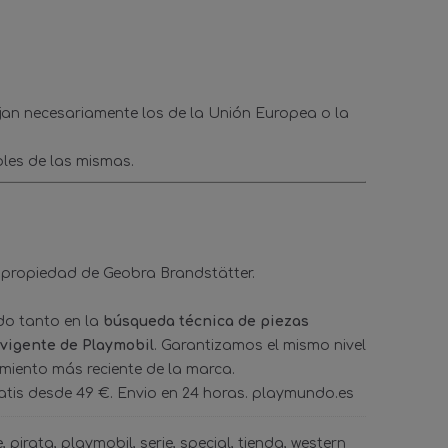
ejan necesariamente los de la Unión Europea o la
les de las mismas.
 propiedad de Geobra Brandstätter.
ado tanto en la
búsqueda técnica de piezas
 vigente de Playmobil
. Garantizamos el mismo nivel
amiento más reciente de la marca.
tis desde 49 €. Envio en 24 horas. playmundo.es
e
pirata
playmobil
serie
special
tienda
western