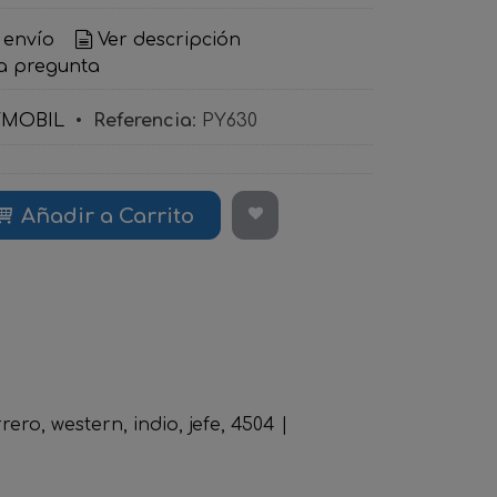
 envío
Ver descripción
a pregunta
YMOBIL
•
Referencia
:
PY630
Añadir a Carrito
rero
western
indio
jefe
4504
|