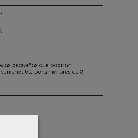
s
)
iezas pequeñas que podrían
 recomendable para menores de 3