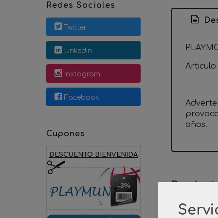
Redes Sociales
Des
Twitter
PLAYMOB
Linkedin
Articulo
Instagram
Facebook
Adverte
provoca
años.
Cupones
DESCUENTO BIENVENIDA
Product
-3%
Servi