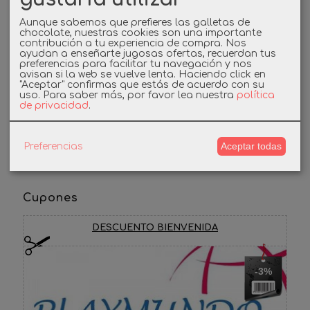
Redes Sociales
Aunque sabemos que prefieres las galletas de
chocolate, nuestras cookies son una importante
contribución a tu experiencia de compra. Nos
Twitter
ayudan a enseñarte jugosas ofertas, recuerdan tus
preferencias para facilitar tu navegación y nos
avisan si la web se vuelve lenta. Haciendo click en
Linkedin
"Aceptar" confirmas que estás de acuerdo con su
uso.
Para saber más, por favor lea nuestra
política
de privacidad
.
Instagram
Facebook
Aceptar todas
Preferencias
Cupones
DESCUENTO BIENVENIDA
-3%