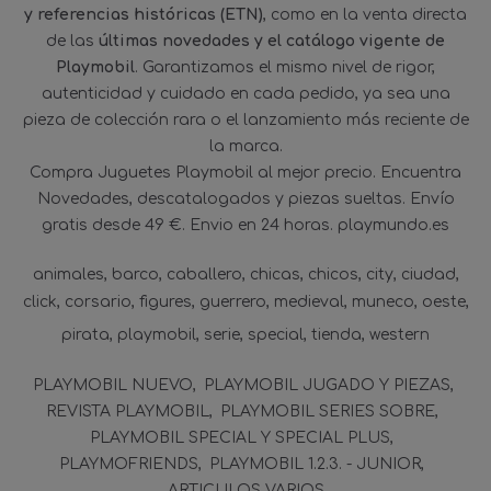
y referencias históricas (ETN)
, como en la venta directa
de las
últimas novedades y el catálogo vigente de
Playmobil
. Garantizamos el mismo nivel de rigor,
autenticidad y cuidado en cada pedido, ya sea una
pieza de colección rara o el lanzamiento más reciente de
la marca.
Compra Juguetes Playmobil al mejor precio. Encuentra
Novedades, descatalogados y piezas sueltas. Envío
gratis desde 49 €. Envio en 24 horas. playmundo.es
animales
barco
caballero
chicas
chicos
city
ciudad
click
corsario
figures
guerrero
medieval
muneco
oeste
pirata
playmobil
serie
special
tienda
western
PLAYMOBIL NUEVO
PLAYMOBIL JUGADO Y PIEZAS
REVISTA PLAYMOBIL
PLAYMOBIL SERIES SOBRE
PLAYMOBIL SPECIAL Y SPECIAL PLUS
PLAYMOFRIENDS
PLAYMOBIL 1.2.3. - JUNIOR
ARTICULOS VARIOS